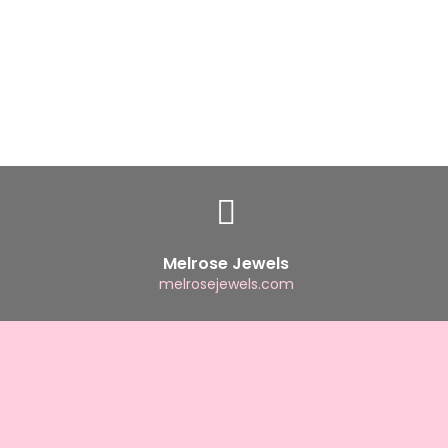
Melrose Jewels
melrosejewels.com